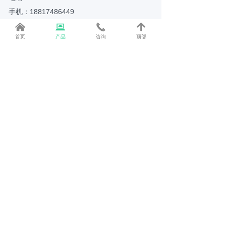
手机：18817486449
낀
뀵
끅
녕
邮箱：shzondo@163.com
首页
产品
咨询
顶部
地址：上海市松江区九泾路898号A栋309
二维码
版权所有：
上海溱道智能科技有限公司
沪ICP备20013887号-1
本网站由阿里云提供云计算及安全服务
本网站支持
IPv6