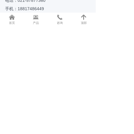
电话：021-57877360
手机：18817486449
낀
뀵
끅
녕
邮箱：shzondo@163.com
首页
产品
咨询
顶部
地址：上海市松江区九泾路898号A栋309
二维码
版权所有：
上海溱道智能科技有限公司
沪ICP备20013887号-1
本网站由阿里云提供云计算及安全服务
本网站支持
IPv6