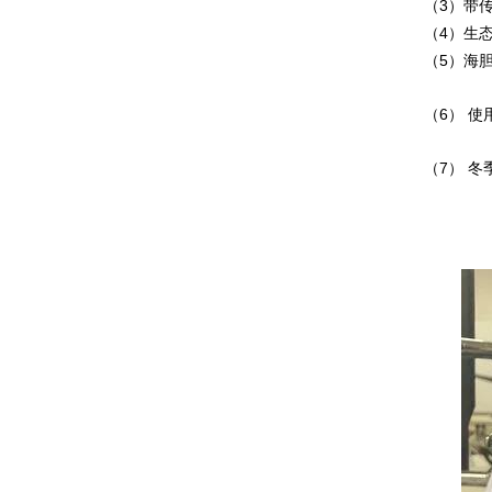
（3）带
（4）生态
（5）海
（6） 
（7） 