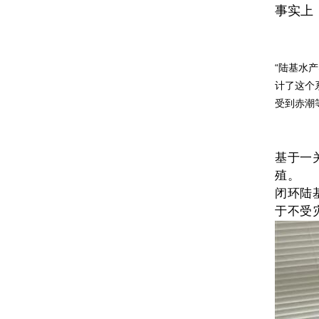
事实上
“陆基水
计了这个
受到赤潮
基于一
殖。
闭环陆
于不受