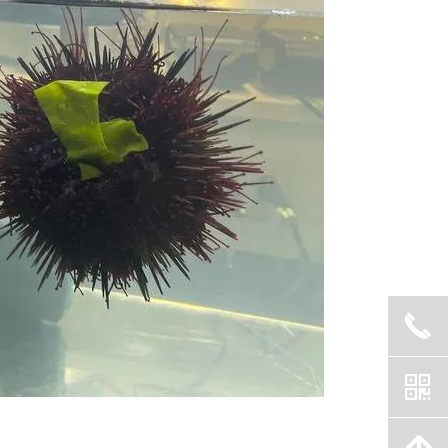
끅
낃
녕