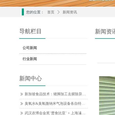
您的位置：
首页
ꄲ
新闻资讯
导航栏目
新闻资
公司新闻
行业新闻
新闻中心
新加坡食品技术：猪脚加工去腥除异味的创新解决方案
ꅀ
臭氧水&臭氧微纳米气泡设备各自特点和区别
ꅀ
武汉农博会金奖‘楚食比亚’ × 上海溱道纳米去腥系统
ꅀ