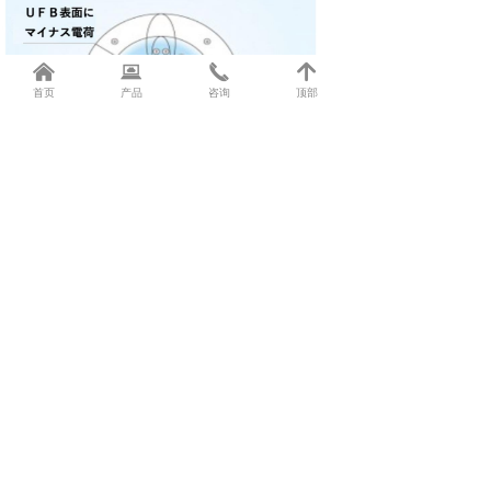
낀
뀵
끅
녕
首页
产品
咨询
顶部
前一个：
无
ꄴ