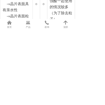
强酸一起使用
→晶片表面具
○
○
的情况较多
有亲水性
（为了除去粒
→晶片表面粒
子）
子数少
낀
뀵
끅
녕
首页
产品
咨询
顶部
③臭氧成分通过
自然蒸发，或者
通过使用简易臭
氧分解设备， 从
而使工厂排水变
③药液使用
为可能。
后，使用工厂
→臭氧水易蒸
的废液处理设
○
○
发，立刻变成纯
备中和处理。
水
→ 药液不可
→可以使用工厂
循环使用
废水管道排放臭
氧水
→纯水可循环利