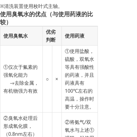
※清洗装置使用枚叶式主轴。
使用臭氧水的优点（与使用药液的比
较）
优劣
使用臭氧水
使用药液
判断
①使用盐酸，
硫酸，双氧水
①仅次于氟素的
等具有强酸性
强氧化能力
的药液，并且
○
×
→去除金属，
药液具有
有机物强力有效
100℃左右的
高温，操作时
要十分注意。
②臭氧水处理后
②将氨气/双
形成氧化膜，
氧水与上述①
（0.8nm左右）