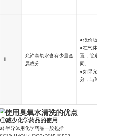
●低价版。
●在气体溶部位使用SUS3
允许臭氧水含有少量金
置，管道。臭氧气体生成
Ⅱ
属成分
同。
●如果允许臭氧水含有少
分，与I机型相比价格低廉
①减少化学药品的使用
a) 半导体用化学药品一般包括