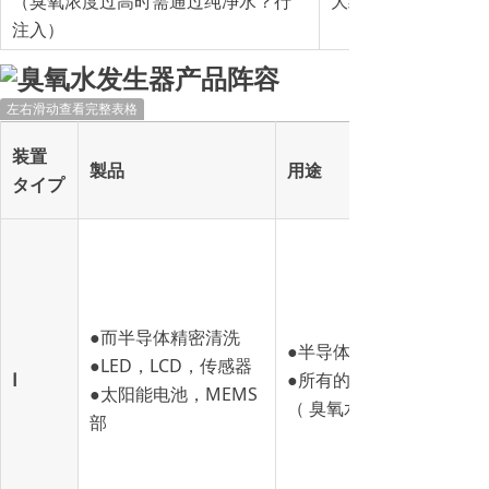
（臭氧浓度过高时需通过纯净水？行
大约100cc/min
注入）
左右滑动查看完整表格
装置
製品
用途
タイプ
●而半导体精密清洗
●半导体用洁净规格。
●LED，LCD，传感器
Ⅰ
●所有的过流部件均采用
●太阳能电池，MEMS
（ 臭氧水中不含有金属成
部