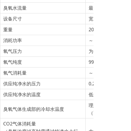
臭氧水流量
最高50L /min
设备尺寸
宽度400mm 深度5
重量
20 ～ 100Kg
消耗功率
～３KW
氧气压力
为0.1MPa（供给为0
氧气纯度
99.5％（指定）
氧气消耗量
～16L/min.
供应纯净水的压力
0.20Mpa以上（理想
供应纯净水的温度
低于25℃
理想值为20℃以下
臭氧气体生成部的冷却水温度
（可选）。
CO2气体消耗量