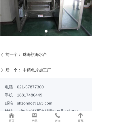
前一个：
珠海祺海水产
ꄴ
后一个：
中药龟片加工厂
ꄲ
电话：021-57877360
手机：18817486449
邮箱：shzondo@163.com
地址：上海市松江区九泾路898号A栋309
낀
뀵
끅
녕
首页
产品
咨询
顶部